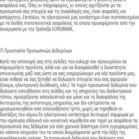
ασφάλεια σας. Όλες οι πληροφορίες, οι οποίες σχετίζονται με τα
προσωπικά σας στοιχεία και τις συναλλαγές σας, είναι ασφαλείς και
απόρρητες. Επιπλέον, το ηλεκτρονικό μας κατάστημα είναι πιστοποιημένο
με τα διεθνή πιστοποιητικά ασφαλείας τα οποία προσφέρονται από την
συνεργασία με την Τράπεζα EUROBANK.
7) Προστασία Προσωπικών Δεδομένων
Κατά την επίσκεψή σας στις σελίδες του cuka.gr και προκειμένου να
παραγγείλετε προϊόντα, αλλά και για να διασφαλισθεί η δυνατότητα
επικοινωνίας μαζί σας ώστε να σας ενημερώνουμε για νέα προϊόντα μας,
είναι πιθανό να σας ζητηθεί να δηλώσετε στοιχεία που σας αφορούν
(όνομα, ηλεκτρονική διεύθυνση, κλπ.). Τα τυχόν προσωπικά δεδομένα που
δηλώνετε οπουδήποτε στις σελίδες και τις υπηρεσίες του διαδικτυακού
τόπου, προορίζονται αποκλειστικά και μόνο για τη διασφάλιση της
λειτουργίας της αντίστοιχης υπηρεσίας και δεν επιτρέπεται να
χρησιμοποιηθούν από οποιονδήποτε τρίτο, χωρίς να τηρηθούν οι
διατάξεις του νόμου.Το ηλεκτρονικό κατάστημα λειτουργεί σύμφωνα με
την ισχύουσα ελληνική και κοινοτική νομοθεσία και τηρεί με ασφάλεια τα
προσωπικά σας δεδομένα για όσο χρονικό διάστημα είστε εγγεγραμμένος
σε κάποια υπηρεσία του τα οποία διαγράφονται μετά την λήξη της
συναλλακτικής σχέσης. Τα προσωπικά δεδομένα που δηλώνετε στο