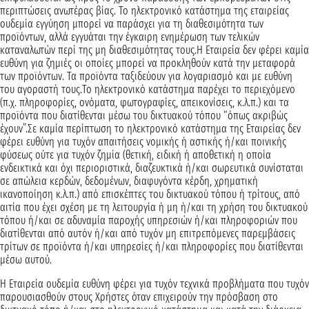
περιπτώσεις ανωτέρας βίας. Το ηλεκτρονικό κατάστημα της εταιρείας
ουδεμία εγγύηση μπορεί να παράσχει για τη διαθεσιμότητα των
προϊόντων, αλλά εγγυάται την έγκαιρη ενημέρωση των τελικών
καταναλωτών περί της μη διαθεσιμότητας τους.Η Εταιρεία δεν φέρει καμία
ευθύνη για ζημιές οι οποίες μπορεί να προκληθούν κατά την μεταφορά
των προϊόντων. Τα προϊόντα ταξιδεύουν για λογαριασμό και με ευθύνη
του αγοραστή τους.Το ηλεκτρονικό κατάστημα παρέχει το περιεχόμενο
(π.χ. πληροφορίες, ονόματα, φωτογραφίες, απεικονίσεις, κ.λ.π.) και τα
προϊόντα που διατίθενται μέσω του δικτυακού τόπου “όπως ακριβώς
έχουν”.Σε καμία περίπτωση το ηλεκτρονικό κατάστημα της Εταιρείας δεν
φέρει ευθύνη για τυχόν απαιτήσεις νομικής ή αστικής ή/και ποινικής
φύσεως ούτε για τυχόν ζημία (θετική, ειδική ή αποθετική η οποία
ενδεικτικά και όχι περιοριστικά, διαζευκτικά ή/και σωρευτικά συνίσταται
σε απώλεια κερδών, δεδομένων, διαφυγόντα κέρδη, χρηματική
ικανοποίηση κ.λ.π.) από επισκέπτες του δικτυακού τόπου ή τρίτους, από
αιτία που έχει σχέση με τη λειτουργία ή μη ή/και τη χρήση του δικτυακού
τόπου ή/και σε αδυναμία παροχής υπηρεσιών ή/και πληροφοριών που
διατίθενται από αυτόν ή/και από τυχόν μη επιτρεπόμενες παρεμβάσεις
τρίτων σε προϊόντα ή/και υπηρεσίες ή/και πληροφορίες που διατίθενται
μέσω αυτού.
Η Εταιρεία ουδεμία ευθύνη φέρει για τυχόν τεχνικά προβλήματα που τυχόν
παρουσιασθούν στους Χρήστες όταν επιχειρούν την πρόσβαση στο