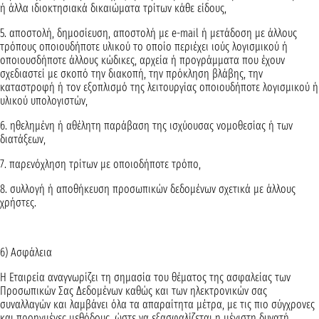
ή άλλα ιδιοκτησιακά δικαιώματα τρίτων κάθε είδους,
5. αποστολή, δημοσίευση, αποστολή με e-mail ή μετάδοση με άλλους
τρόπους οποιουδήποτε υλικού το οποίο περιέχει ιούς λογισμικού ή
οποιουσδήποτε άλλους κώδικες, αρχεία ή προγράμματα που έχουν
σχεδιαστεί με σκοπό την διακοπή, την πρόκληση βλάβης, την
καταστροφή ή τον εξοπλισμό της λειτουργίας οποιουδήποτε λογισμικού ή
υλικού υπολογιστών,
6. ηθελημένη ή αθέλητη παράβαση της ισχύουσας νομοθεσίας ή των
διατάξεων,
7. παρενόχληση τρίτων με οποιοδήποτε τρόπο,
8. συλλογή ή αποθήκευση προσωπικών δεδομένων σχετικά με άλλους
χρήστες.
6) Ασφάλεια
Η Εταιρεία αναγνωρίζει τη σημασία του θέματος της ασφαλείας των
Προσωπικών Σας Δεδομένων καθώς και των ηλεκτρονικών σας
συναλλαγών και λαμβάνει όλα τα απαραίτητα μέτρα, με τις πιο σύγχρονες
και προηγμένες μεθόδους, ώστε να εξασφαλίζεται η μέγιστη δυνατή