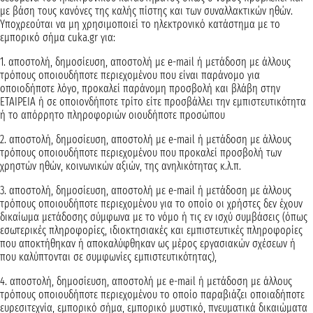
με βάση τους κανόνες της καλής πίστης και των συναλλακτικών ηθών.
Υποχρεούται να μη χρησιμοποιεί τo ηλεκτρονικό κατάστημα με το
εμπορικό σήμα cuka.gr για:
1. αποστολή, δημοσίευση, αποστολή με e-mail ή μετάδοση με άλλους
τρόπους οποιουδήποτε περιεχομένου που είναι παράνομο για
οποιοδήποτε λόγο, προκαλεί παράνομη προσβολή και βλάβη στην
ΕΤΑΙΡΕΙΑ ή σε οποιονδήποτε τρίτο είτε προσβάλλει την εμπιστευτικότητα
ή το απόρρητο πληροφοριών οιουδήποτε προσώπου
2. αποστολή, δημοσίευση, αποστολή με e-mail ή μετάδοση με άλλους
τρόπους οποιουδήποτε περιεχομένου που προκαλεί προσβολή των
χρηστών ηθών, κοινωνικών αξιών, της ανηλικότητας κ.λ.π.
3. αποστολή, δημοσίευση, αποστολή με e-mail ή μετάδοση με άλλους
τρόπους οποιουδήποτε περιεχομένου για το οποίο οι χρήστες δεν έχουν
δικαίωμα μετάδοσης σύμφωνα με το νόμο ή τις εν ισχύ συμβάσεις (όπως
εσωτερικές πληροφορίες, ιδιοκτησιακές και εμπιστευτικές πληροφορίες
που αποκτήθηκαν ή αποκαλύφθηκαν ως μέρος εργασιακών σχέσεων ή
που καλύπτονται σε συμφωνίες εμπιστευτικότητας),
4. αποστολή, δημοσίευση, αποστολή με e-mail ή μετάδοση με άλλους
τρόπους οποιουδήποτε περιεχομένου το οποίο παραβιάζει οποιαδήποτε
ευρεσιτεχνία, εμπορικό σήμα, εμπορικό μυστικό, πνευματικά δικαιώματα