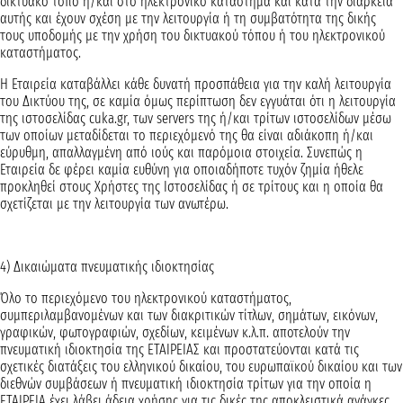
δικτυακό τόπο ή/και στο ηλεκτρονικό κατάστημα και κατά την διάρκεια
αυτής και έχουν σχέση με την λειτουργία ή τη συμβατότητα της δικής
τους υποδομής με την χρήση του δικτυακού τόπου ή του ηλεκτρονικού
καταστήματος.
Η Εταιρεία καταβάλλει κάθε δυνατή προσπάθεια για την καλή λειτουργία
του Δικτύου της, σε καμία όμως περίπτωση δεν εγγυάται ότι η λειτουργία
της ιστοσελίδας cuka.gr, των servers της ή/και τρίτων ιστοσελίδων μέσω
των οποίων μεταδίδεται το περιεχόμενό της θα είναι αδιάκοπη ή/και
εύρυθμη, απαλλαγμένη από ιούς και παρόμοια στοιχεία. Συνεπώς η
Εταιρεία δε φέρει καμία ευθύνη για οποιαδήποτε τυχόν ζημία ήθελε
προκληθεί στους Χρήστες της Ιστοσελίδας ή σε τρίτους και η οποία θα
σχετίζεται με την λειτουργία των ανωτέρω.
4) Δικαιώματα πνευματικής ιδιοκτησίας
Όλο το περιεχόμενο του ηλεκτρονικού καταστήματος,
συμπεριλαμβανομένων και των διακριτικών τίτλων, σημάτων, εικόνων,
γραφικών, φωτογραφιών, σχεδίων, κειμένων κ.λ.π. αποτελούν την
πνευματική ιδιοκτησία της ΕΤΑΙΡΕΙΑΣ και προστατεύονται κατά τις
σχετικές διατάξεις του ελληνικού δικαίου, του ευρωπαϊκού δικαίου και των
διεθνών συμβάσεων ή πνευματική ιδιοκτησία τρίτων για την οποία η
ΕΤΑΙΡΕΙΑ έχει λάβει άδεια χρήσης για τις δικές της αποκλειστικά ανάγκες