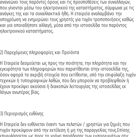
ανανεώνει τους παρόντες όρους και τις προϋποθέσεις των συναλλαγών,
που γίνονται μέσω του ηλεκτρονικού της καταστήματος, σύμφωνα με τις
ανάγκες της και τα συναλλακτικά ήθη. Η εταιρεία αναλαμβάνει την
υποχρέωση να ενημερώνει τους χρηστές για τυχόν τροποποιήσεις καθώς
και για οποιαδήποτε αλλαγή, μέσα από την ιστοσελίδα του παρόντος
ηλεκτρονικού καταστήματος.
2) Παρεχόμενες πληροφορίες και Προϊόντα
H Εταιρεία δεσμεύεται ως προς την ποιότητα, την πληρότητα και την
εγκυρότητα των πληροφοριών που παρατίθενται στην ιστοσελίδα της,
όσον αφορά τα ακριβή στοιχεία που εκτίθενται, υπό την επιφύλαξη τυχόν
τεχνικών ή τυπογραφικών λαθών, που δεν μπορούν να προβλεφθούν ή
έχουν προκύψει ακούσια ή διακοπών λειτουργίας της ιστοσελίδας εκ
λόγων ανωτέρας βίας.
3) Περιορισμός ευθύνης
Η Εταιρεία δεν ευθύνεται έναντι των πελατών / χρηστών για ζημιές που
τυχόν προκύψουν από την εκτέλεση ή μη της παραγγελίας τους.Επίσης
επιφυλάσσεται ως προς το χρόνο παράδοσης των εμπορευμάτων στις