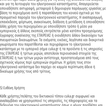
και για τη λειτουργία του ηλεκτρονικού καταστήματος. Απαγορεύεται
οποιαδήποτε αντιγραφή, μεταφορά ή δημιουργία παράγωγης εργασίας με
βάση το περιεχόμενο αυτό ή παραπλάνηση του κοινού σχετικά με τον
πραγματικό παροχέα του ηλεκτρονικού καταστήματος. Η αναπαραγωγή,
επανέκδοση, φόρτωση, ανακοίνωση, διάδοση ή μετάδοση ή οποιαδήποτε
άλλη χρήση του περιεχομένου με οποιοδήποτε τρόπο ή μέσο για
εμπορικούς ή άλλους σκοπούς επιτρέπεται μόνο κατόπιν προηγούμενης
έγγραφης συναίνεσης της ΕΤΑΙΡΕΙΑΣ ή οιουδήποτε άλλου δικαιούχου των
πνευματικών δικαιωμάτων. Τα ονόματα, εικόνες, λογότυπα και διακριτικά
γνωρίσματα που παρατίθενται και περιγράφουν το ηλεκτρονικό
κατάστημα με το εμπορικό σήμα cuka.gr ή τα προϊόντα ή τις υπηρεσίες
της ΕΤΑΙΡΕΙΑΣ ή τρίτων μερών, αποτελούν περιουσιακά στοιχεία της
ΕΤΑΙΡΕΙΑΣ ή των τρίτων μερών αντίστοιχα, προστατευόμενα από τους
σχετικούς νόμους περί εμπορικών σημάτων. Η χρήση τους στον
ηλεκτρονικό κατάστημα δεν παρέχει σε καμμία περίπτωση άδεια ή
δικαίωμα χρήσης τους από τρίτους.
5) Ευθύνη Χρήστη
Κάθε χρήστης/πελάτης του δικτυακού τόπου cuka.gr συμφωνεί και
αναλαμβάνει να χρησιμοποιεί τις υπηρεσίες, τις πληροφορίες και τα
δεδομένα του ηλεκτρονικού καταστήματος όπως ο νόμος προβλέπει και