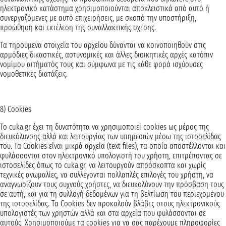
ηλεκτρονικό κατάστημα χρησιμοποιούνται αποκλειστικά από αυτό ή
συνεργαζόμενες με αυτό επιχειρήσεις, με σκοπό την υποστήριξη,
προώθηση και εκτέλεση της συναλλακτικής σχέσης.
Τα τηρούμενα στοιχεία του αρχείου δύνανται να κοινοποιηθούν στις
αρμόδιες δικαστικές, αστυνομικές και άλλες διοικητικές αρχές κατόπιν
νομίμου αιτήματός τους και σύμφωνα με τις κάθε φορά ισχύουσες
νομοθετικές διατάξεις.
8) Cookies
Το cuka.gr έχει τη δυνατότητα να χρησιμοποιεί cookies ως μέρος της
διευκόλυνσης αλλά και λειτουργίας των υπηρεσιών μέσω της ιστοσελίδας
του. Τα Cookies είναι μικρά αρχεία (text files), τα οποία απoστέλλονται και
φυλάσσονται στον ηλεκτρονικό υπολογιστή του χρήστη, επιτρέποντας σε
ιστοσελίδες όπως το cuka.gr, να λειτουργούν απρόσκοπτα και χωρίς
τεχνικές ανωμαλίες, να συλλέγονται πολλαπλές επιλογές του χρήστη, να
αναγνωρίζουν τους συχνούς χρήστες, να διευκολύνουν την πρόσβαση τους
σε αυτή, και για τη συλλογή δεδομένων για τη βελτίωση του περιεχομένου
της ιστοσελίδας. Τα Cookies δεν προκαλούν βλάβες στους ηλεκτρονικούς
υπολογιστές των χρηστών αλλά και στα αρχεία που φυλάσσονται σε
αυτούς. Χρησιμοποιούμε τα cookies για να σας παρέχουμε πληροφορίες