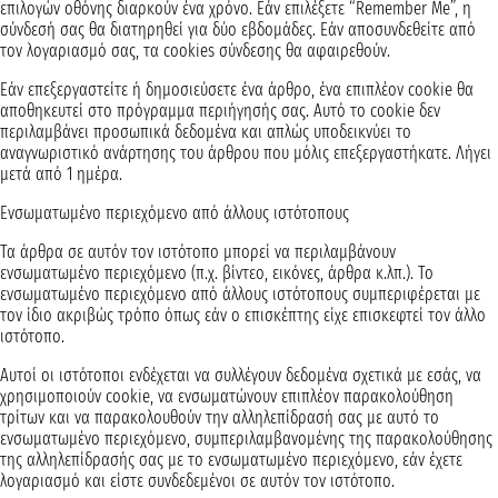
επιλογών οθόνης διαρκούν ένα χρόνο. Εάν επιλέξετε “Remember Me”, η
σύνδεσή σας θα διατηρηθεί για δύο εβδομάδες. Εάν αποσυνδεθείτε από
τον λογαριασμό σας, τα cookies σύνδεσης θα αφαιρεθούν.
Εάν επεξεργαστείτε ή δημοσιεύσετε ένα άρθρο, ένα επιπλέον cookie θα
αποθηκευτεί στο πρόγραμμα περιήγησής σας. Αυτό το cookie δεν
περιλαμβάνει προσωπικά δεδομένα και απλώς υποδεικνύει το
αναγνωριστικό ανάρτησης του άρθρου που μόλις επεξεργαστήκατε. Λήγει
μετά από 1 ημέρα.
Ενσωματωμένο περιεχόμενο από άλλους ιστότοπους
Τα άρθρα σε αυτόν τον ιστότοπο μπορεί να περιλαμβάνουν
ενσωματωμένο περιεχόμενο (π.χ. βίντεο, εικόνες, άρθρα κ.λπ.). Το
ενσωματωμένο περιεχόμενο από άλλους ιστότοπους συμπεριφέρεται με
τον ίδιο ακριβώς τρόπο όπως εάν ο επισκέπτης είχε επισκεφτεί τον άλλο
ιστότοπο.
Αυτοί οι ιστότοποι ενδέχεται να συλλέγουν δεδομένα σχετικά με εσάς, να
χρησιμοποιούν cookie, να ενσωματώνουν επιπλέον παρακολούθηση
τρίτων και να παρακολουθούν την αλληλεπίδρασή σας με αυτό το
ενσωματωμένο περιεχόμενο, συμπεριλαμβανομένης της παρακολούθησης
της αλληλεπίδρασής σας με το ενσωματωμένο περιεχόμενο, εάν έχετε
λογαριασμό και είστε συνδεδεμένοι σε αυτόν τον ιστότοπο.