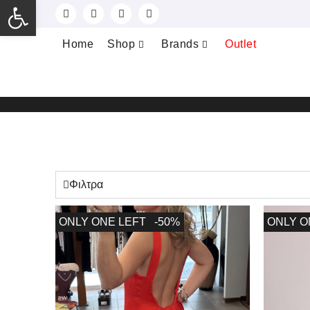
Ανοίξτε τη γραμμή εργαλείων
Home
Shop
Brands
Outlet
Φιλτρα
ONLY ONE LEFT
-50%
ONLY O