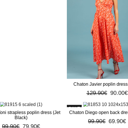
Chaton Javier poplin dress
129.90
€
90.00
€
SALE
ni strapless poplin dress (Jet
Chaton Diego open back dres
Black)
99.90
€
69.90
€
99.90
€
79.90
€