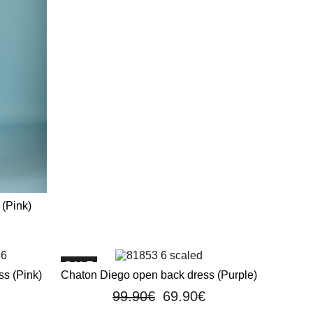
 (Pink)
SALE
s (Pink)
Chaton Diego open back dress (Purple)
99.90
€
69.90
€