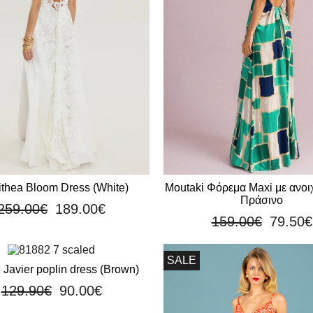
thea Bloom Dress (White)
Moutaki Φόρεμα Maxi με ανοι
Πράσινο
259.00
€
189.00
€
159.00
€
79.50
€
SALE
Javier poplin dress (Brown)
129.90
€
90.00
€