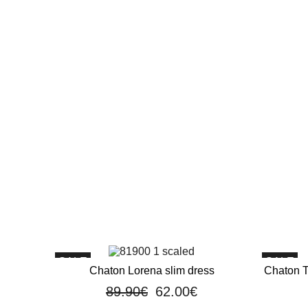
SALE
SALE
Chaton Lorena slim dress
Chaton To
89.90
€
62.00
€