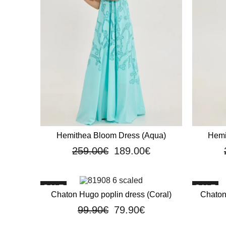
Hemithea Bloom Dress (Aqua)
Hemi
259.00
€
189.00
€
SALE
SALE
Chaton Hugo poplin dress (Coral)
Chaton 
99.90
€
79.90
€