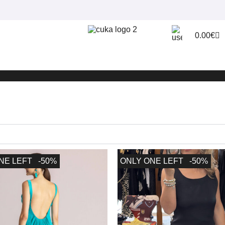
0.00
€
NE LEFT
-50%
ONLY ONE LEFT
-50%