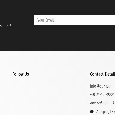
letter!
Follow Us
Contact Detai
info@cuka.gr
+30 24210 29004
Δον Δαλεζίου 1Α,
Αριθμός ΓΕΜ