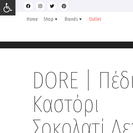
Ανοίξτε τη γραμμή εργαλείων
Home
Shop
Brands
Outlet
DORE | Πέδ
Καστόρι
Σοκολατί Λ