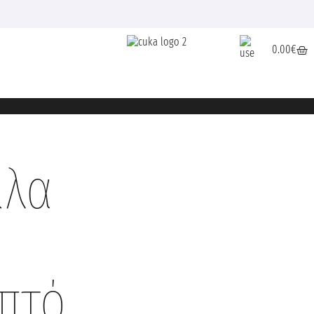
0.00
€
ιλα
επτό