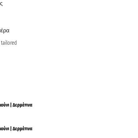
ς
μέρα
ailored
κούνι | Δερμάτινα
κούνι | Δερμάτινα