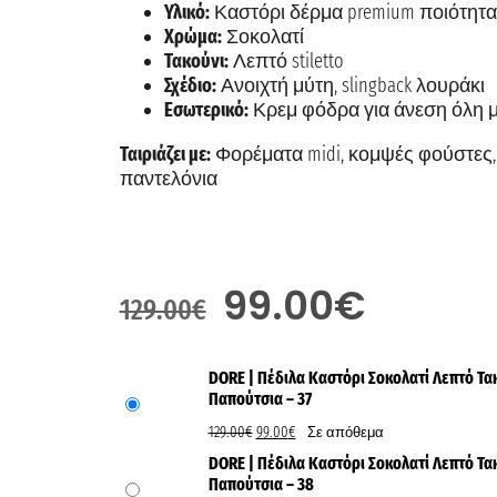
Υλικό:
Καστόρι δέρμα premium ποιότητα
Χρώμα:
Σοκολατί
Τακούνι:
Λεπτό stiletto
Σχέδιο:
Ανοιχτή μύτη, slingback λουράκι
Εσωτερικό:
Κρεμ φόδρα για άνεση όλη 
Ταιριάζει με:
Φορέματα midi, κομψές φούστες, t
παντελόνια
99.00
€
129.00
€
DORE | Πέδιλα Καστόρι Σοκολατί Λεπτό Τα
Παπούτσια – 37
129.00
€
99.00
€
Σε απόθεμα
DORE | Πέδιλα Καστόρι Σοκολατί Λεπτό Τα
Παπούτσια – 38