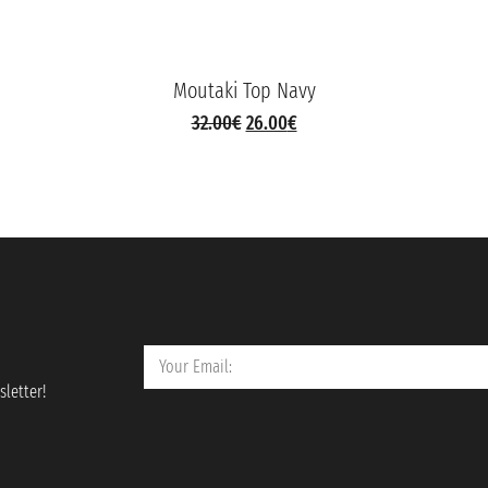
Moutaki Top Navy
32.00
€
26.00
€
letter!