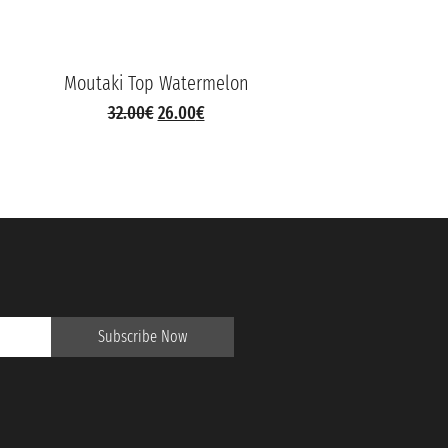
Moutaki Top Watermelon
Mout
32.00
€
26.00
€
Subscribe Now