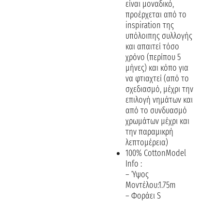
είναι μοναδικό,
προέρχεται από το
inspiration της
υπόλοιπης συλλογής
και απαιτεί τόσο
χρόνο (περίπου 5
μήνες) και κόπο για
να φτιαχτεί (από το
σχεδιασμό, μέχρι την
επιλογή νημάτων και
από το συνδυασμό
χρωμάτων μέχρι και
την παραμικρή
λεπτομέρεια)
100% CottonModel
Info :
– Ύψος
Μοντέλου:1.75m
– Φοράει S