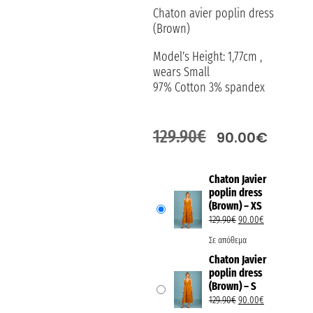
Chaton avier poplin dress
(Brown)
Model’s Height: 1,77cm ,
wears Small
97% Cotton 3% spandex
129.90
€
90.00
€
Chaton Javier
poplin dress
(Brown) – XS
129.90
€
90.00
€
Σε απόθεμα
Chaton Javier
poplin dress
(Brown) – S
129.90
€
90.00
€