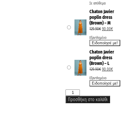
Σε απόθεμα
Chaton Javier
poplin dress
(Brown) – M
129.90
€
90.00
€
Εξαντλημένο
Chaton Javier
poplin dress
(Brown) – L
129.90
€
90.00
€
Εξαντλημένο
Προσθήκη στο καλάθι