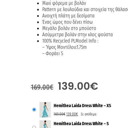
Maxi φόρεμα με βολάν
Pattern με λουλούδια και στοιχεία της θάλα
Ανοιχτή πλάτη με δεσίματα
Ένας ώμος που δένει πίσω
Μεγάλο βολάν στο μπούστο
Ασύμμετρα βολάν στην κλος φούστα
100% Recycled PLModel Info :
– Ύψος Μοντέλου:1.75m
– Φοράει S
139.00
€
169.00
€
Hemithea Laida Dress White – XS
169.00
€
139.00
€
Σε απόθεμα
Hemithea Laida Dress White – S