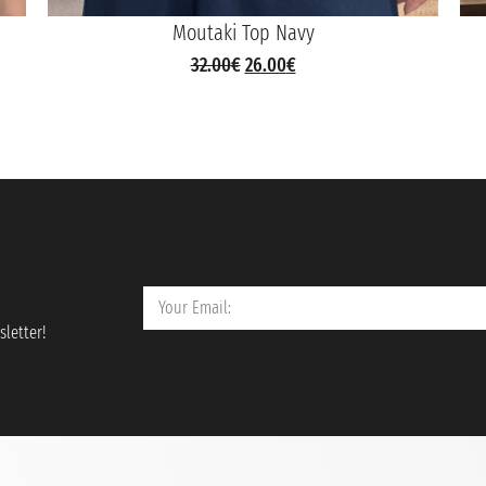
Moutaki Top Navy
32.00
€
26.00
€
letter!