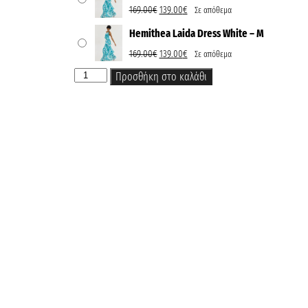
169.00
€
139.00
€
Σε απόθεμα
Hemithea Laida Dress White – M
169.00
€
139.00
€
Σε απόθεμα
Προσθήκη στο καλάθι