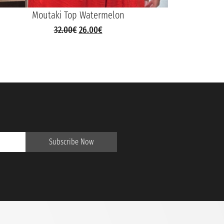
Moutaki Top Watermelon
Mout
32.00
€
26.00
€
Subscribe Now