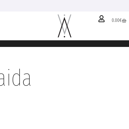
0.00
€
aida