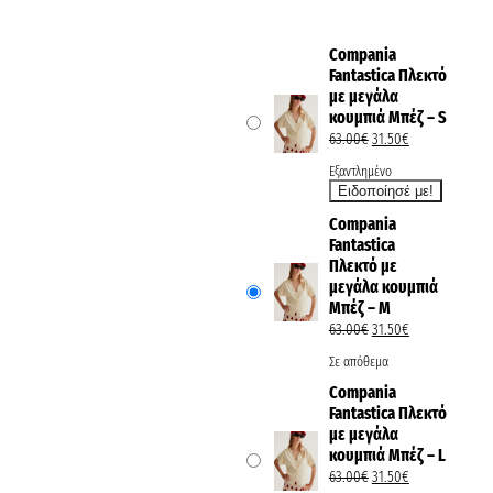
Compania
Fantastica Πλεκτό
με μεγάλα
κουμπιά Μπέζ – S
63.00
€
31.50
€
Εξαντλημένο
Compania
Fantastica
Πλεκτό με
μεγάλα κουμπιά
Μπέζ – M
63.00
€
31.50
€
Σε απόθεμα
Compania
Fantastica Πλεκτό
με μεγάλα
κουμπιά Μπέζ – L
63.00
€
31.50
€