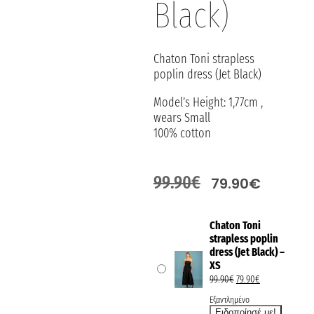
Black)
Chaton Toni strapless
poplin dress (Jet Black)
Model’s Height: 1,77cm ,
wears Small
100% cotton
99.90
€
79.90
€
Chaton Toni
strapless poplin
dress (Jet Black) –
XS
99.90
€
79.90
€
Εξαντλημένο