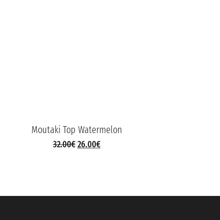
Moutaki Top Watermelon
Mout
32.00
€
26.00
€