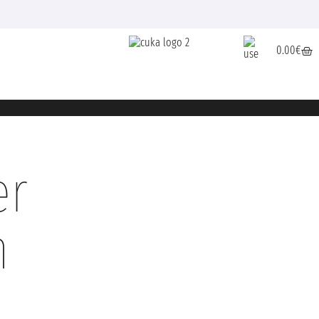
0.00
€
er
n