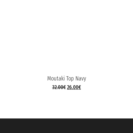
Moutaki Top Navy
32.00
€
26.00
€