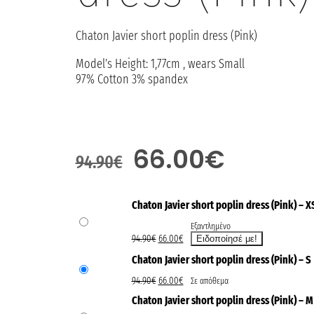
Chaton Javier short poplin dress (Pink)
Model’s Height: 1,77cm , wears Small
97% Cotton 3% spandex
66.00
€
94.90
€
Chaton Javier short poplin dress (Pink) – X
Εξαντλημένο
94.90
€
66.00
€
Chaton Javier short poplin dress (Pink) – S
94.90
€
66.00
€
Σε απόθεμα
Chaton Javier short poplin dress (Pink) – M