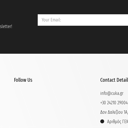
letter!
Follow Us
Contact Detai
info@cuka.gr
+30 24210 29004
Δον Δαλεζίου 1Α,
Αριθμός ΓΕΜ