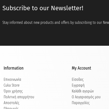
Subscribe to our Newsletter!
Stay informed about new products and offers by subscribing to our News
Information
My Account
Επικοινωνία
Είσοδος
Cuka Store
Εγγραφή
Όροι χρήσης
Καλάθι αγορών
Πολιτική απορρήτου
Ο λογαριασμός μου
Αποστολές
Παραγγελίες
Πληρωμές