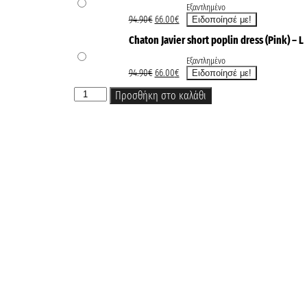
Εξαντλημένο
94.90
€
66.00
€
Chaton Javier short poplin dress (Pink) – L
Εξαντλημένο
94.90
€
66.00
€
Προσθήκη στο καλάθι