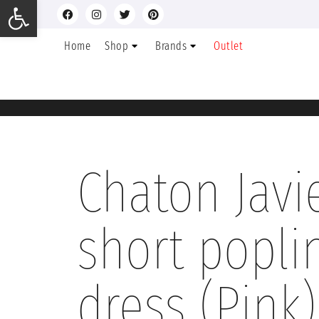
Ανοίξτε τη γραμμή εργαλείων
Home
Shop
Brands
Outlet
Chaton Javi
short popli
dress (Pink)