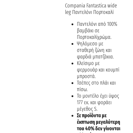
Compania Fantastica wide
leg Παντελόνι Πορτοκαλί
Παντελόνι από 100%
βαμβάκι σε
Πορτοκαλίχρώμα.
Ψηλόμεσο με
σταθερή ζώνη και
φαρδιά μπατζάκια.
Κλείσιμο με
φερμουάρ και κουμπί
μπροστά.
Τσέπες στο πλάι και
πίσω.
Το μοντέλο έχει ύψος
177 εκ. και φοράει
μέγεθος S.
Σε προϊόντα με
έκπτωση μεγαλύτερη
του 40% δεν γίνονται