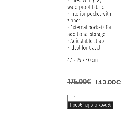
• Lined with gray
waterproof fabric
• Interior pocket with
zipper
• External pockets for
additional storage
• Adjustable strap
• Ideal for travel
47 × 25 × 40 cm
176.00
€
140.00
€
Προσθήκη στο καλάθι