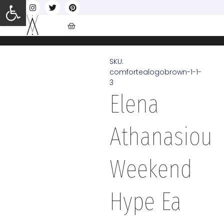
Ανοίξτε τη γραμμή εργαλείων
SKU:
comfortealogobrown-1-1-
3
Elena
Athanasiou
Weekend
Hype Ea