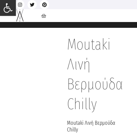
Ανοίξτε τη γραμμή εργαλείων
Moutaki
Λινή
Βερμούδα
Chilly
Moutaki Λινή Βερμούδα
Chilly