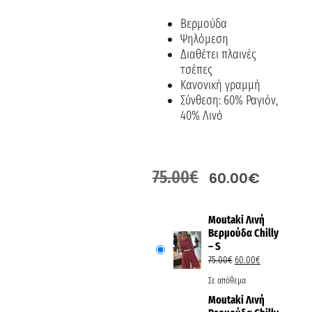
Βερμούδα
Ψηλόμεση
Διαθέτει πλαινές
τσέπες
Κανονική γραμμή
Σύνθεση: 60% Ραγιόν,
40% Λινό
75.00
€
60.00
€
Moutaki Λινή
Βερμούδα Chilly
– S
75.00
€
60.00
€
Σε απόθεμα
Moutaki Λινή