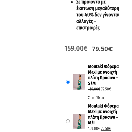
Σε προϊόντα με
έκπτωση μεγαλύτερη
του 40% δεν γίνονται
αλλαγές –
επιστροφές
159.00
€
79.50
€
Moutaki Φόρεμα
Maxi με ανοιχτή
πλάτη Πράσινο –
S/M
159.00
€
79.50
€
Σε απόθεμα
Moutaki Φόρεμα
Maxi με ανοιχτή
πλάτη Πράσινο –
M/L
159.00
€
79.50
€