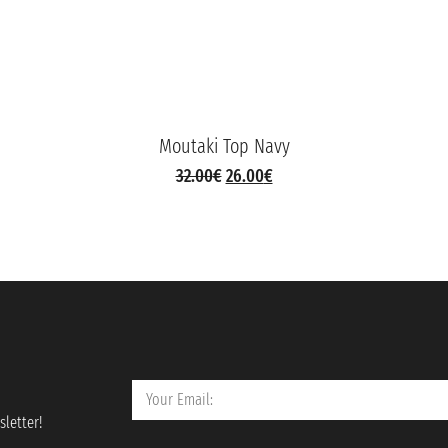
Moutaki Top Navy
32.00
€
26.00
€
letter!