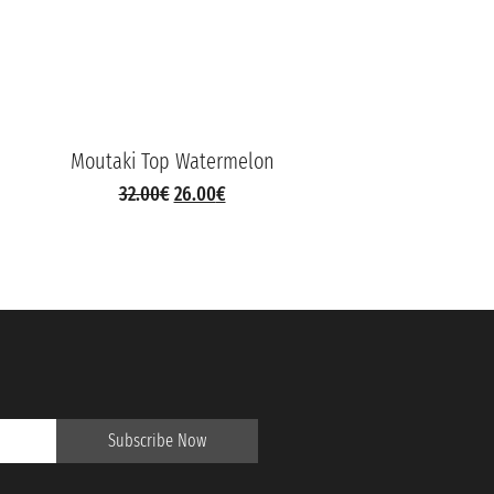
Moutaki Top Watermelon
Mout
32.00
€
26.00
€
Subscribe Now