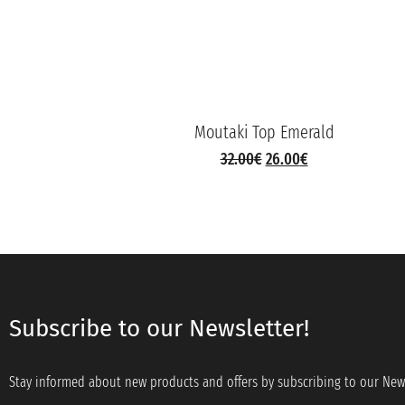
Moutaki Top Emerald
32.00
€
26.00
€
Subscribe to our Newsletter!
Stay informed about new products and offers by subscribing to our News