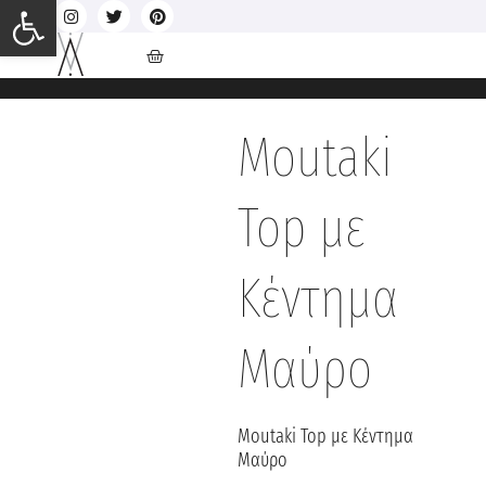
Ανοίξτε τη γραμμή εργαλείων
Moutaki
Top με
Κέντημα
Μαύρο
Moutaki Top με Κέντημα
Μαύρο