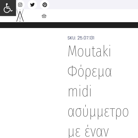
Ανοίξτε τη γραμμή εργαλείων
SKU: 25.07.131
Moutaki
Φόρεμα
midi
ασύμμετρο
με έναν