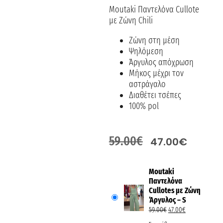
Moutaki Παντελόνα Cullote
με Ζώνη Chili
Ζώνη στη μέση
Ψηλόμεση
Άργυλος απόχρωση
Μήκος μέχρι τον
αστράγαλο
Διαθέτει τσέπες
100% pol
59.00
€
47.00
€
Moutaki
Παντελόνα
Cullotes με Ζώνη
Άργυλος – S
59.00
€
47.00
€