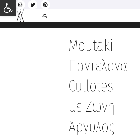
Ανοίξτε τη γραμμή εργαλείων
Moutaki
Παντελόνα
Cullotes
με Ζώνη
Άργυλος