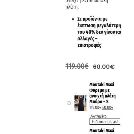
ανοιχτή εντυπωσιακή
πλάτη.
Σε προϊόντα με
έκπτωση μεγαλύτερη
του 40% δεν γίνονται
αλλαγές –
επιστροφές
119.00
€
60.00
€
Moutaki Maxi
Φόρεμα με
ανοιχτή πλάτη
Μαύρο – S
119.00
€
60.00
€
Εξαντλημένο
Moutaki Maxi